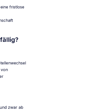
ine fristlose
nschaft
ällig?
Stellenwechsel
z von
er
 und zwar ab