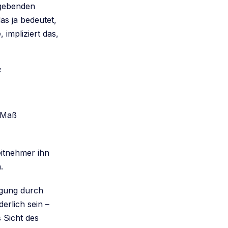
ßgebenden
as ja bedeutet,
impliziert das,
f
 „Maß
eitnehmer ihn
.
igung durch
erlich sein –
 Sicht des