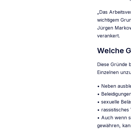
„Das Arbeitsve
wichtigem Grun
Jürgen Markows
verankert.
Welche Gr
Diese Gründe be
Einzelnen unz
• Neben ausbl
• Beleidigunge
• sexuelle Belä
• rassistisches
• Auch wenn si
gewähren, kann 