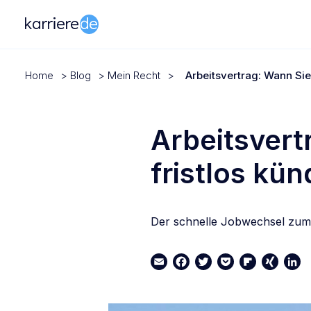
Home
>
Blog
>
Mein Recht
>
Arbeitsvertrag: Wann Sie 
Arbeitsvert
fristlos kü
Der schnelle Jobwechsel zum 
Email
Facebook
Twitter
Pocket
Flipboard
XING
Link