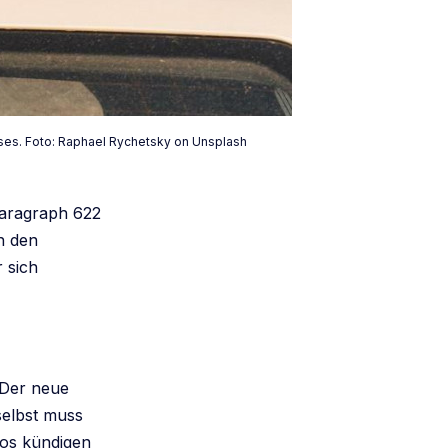
isses. Foto: Raphael Rychetsky on Unsplash
 Paragraph 622
h den
 sich
 Der neue
selbst muss
los kündigen