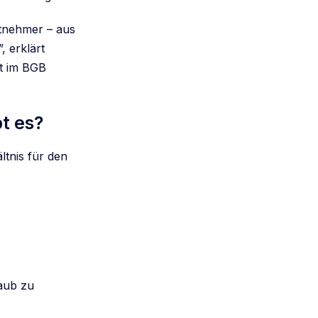
itnehmer – aus
, erklärt
st im BGB
t es?
ltnis für den
laub zu