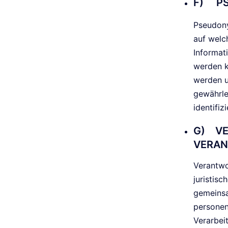
F) PS
Pseudony
auf welc
Informat
werden k
werden u
gewährle
identifi
G) VE
VERAN
Verantwor
juristisc
gemeinsa
personen
Verarbei