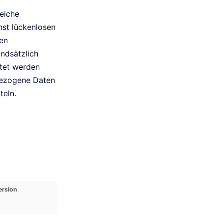
reiche
st lückenlosen
ten
ndsätzlich
stet werden
nbezogene Daten
teln.
ersion