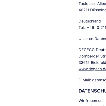
Toulouser Alle
40211 Düsseldo
Deutschland
Tel.: +49 (0)21
Unseren Datens
DEGECO Deutsc
Dornberger St
33615 Bielefel
www.degeco.d
E-Mail:
datens
DATENSCH
Wir freuen uns