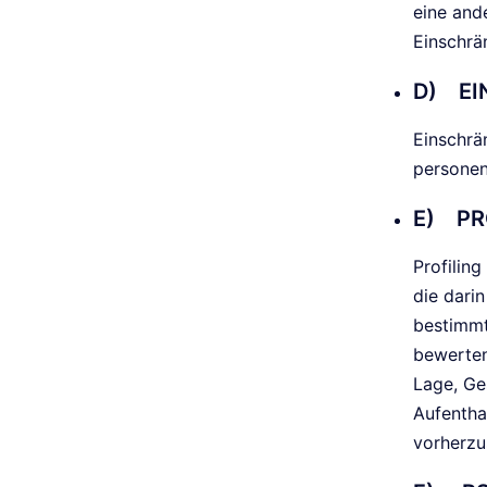
eine and
Einschrä
D) EI
Einschrä
personen
E) PR
Profilin
die dari
bestimmt
bewerten
Lage, Ges
Aufentha
vorherzu