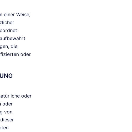
 einer Weise,
licher
geordnet
 aufbewahrt
gen, die
fizierten oder
TUNG
natürliche oder
n oder
ng von
dieser
aten