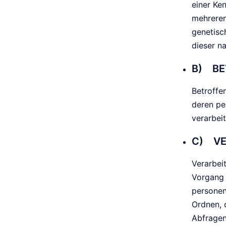
einer Ke
mehreren
genetisch
dieser na
B) BE
Betroffen
deren pe
verarbei
C) VE
Verarbei
Vorgang 
personen
Ordnen, 
Abfragen