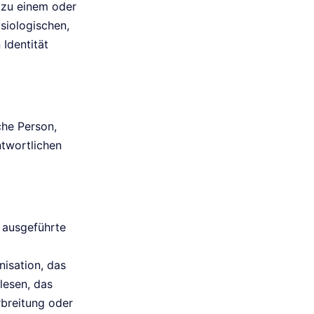
 zu einem oder
siologischen,
 Identität
iche Person,
twortlichen
n ausgeführte
isation, das
lesen, das
rbreitung oder