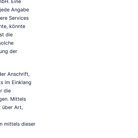
mbH. Eine
 jede Angabe
ere Services
hte, könnte
st die
solche
gung der
er Anschrift,
ts im Einklang
r die
en. Mittels
 über Art,
 mittels dieser