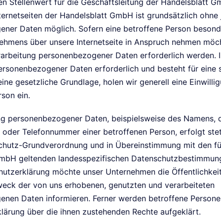
n Stellenwert für die Geschäftsleitung der Handelsblatt G
ternetseiten der Handelsblatt GmbH ist grundsätzlich ohne
ner Daten möglich. Sofern eine betroffene Person besond
ehmens über unsere Internetseite in Anspruch nehmen möc
rarbeitung personenbezogener Daten erforderlich werden. I
ersonenbezogener Daten erforderlich und besteht für eine 
ine gesetzliche Grundlage, holen wir generell eine Einwilli
son ein.
ng personenbezogener Daten, beispielsweise des Namens, d
 oder Telefonnummer einer betroffenen Person, erfolgt ste
chutz-Grundverordnung und in Übereinstimmung mit den fü
mbH geltenden landesspezifischen Datenschutzbestimmung
hutzerklärung möchte unser Unternehmen die Öffentlichkeit
ck der von uns erhobenen, genutzten und verarbeiteten
nen Daten informieren. Ferner werden betroffene Personen
lärung über die ihnen zustehenden Rechte aufgeklärt.