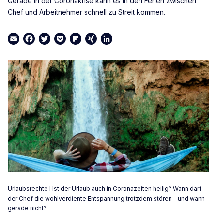
Gerade in der Coronakrise kann es in den Ferien zwischen
Chef und Arbeitnehmer schnell zu Streit kommen.
Email
Facebook
Twitter
Pocket
Flipboard
XING
LinkedIn
Urlaubsrechte I Ist der Urlaub auch in Coronazeiten heilig? Wann darf
der Chef die wohlverdiente Entspannung trotzdem stören – und wann
gerade nicht?