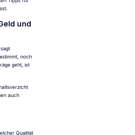
ten Tipps für
st.
 Geld und
 sagt
estimmt, noch
äge geht, ist
ehaltsverzicht
mmen auch
elcher Qualität