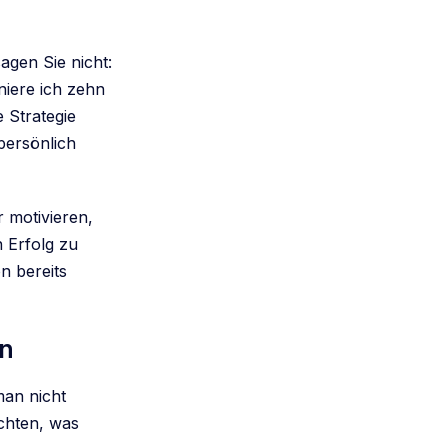
agen Sie nicht:
niere ich zehn
 Strategie
persönlich
r motivieren,
n Erfolg zu
n bereits
en
man nicht
rchten, was