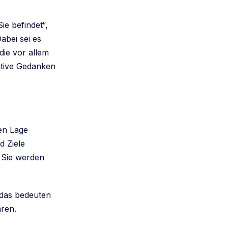
ie befindet“,
abei sei es
die vor allem
ative Gedanken
den Lage
d Ziele
. Sie werden
 das bedeuten
hren.