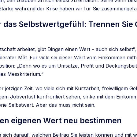
nn, den Glauben an sich selbst zu erhalten. Seine zehn bes
tärke während der Krise haben wir für Sie zusammengefas
ür das Selbstwertgefühl: Trennen Sie
tschaft arbeitet, gibt Dingen einen Wert – auch sich selbst“,
rater Mât. Für viele sei dieser Wert vom Einkommen mitb
Position: „Denn wo es um Umsätze, Profit und Deckungsbeitr
ges Messkriterium.“
er jetzigen Zeit, wo viele sich mit Kurzarbeit, freiwilligem G
ligem Jobverlust konfrontiert sehen, sinke mit dem Einko
ene Selbstwert. Aber das muss nicht sein.
 Den eigenen Wert neu bestimmen
 sich darauf, welchen Beitrag Sie leisten können und mit w