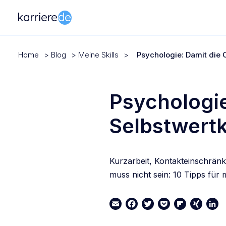
Home
>
Blog
>
Meine Skills
>
Psychologie: Damit die C
Psychologie
Selbstwertk
Kurzarbeit, Kontakteinschrän
muss nicht sein: 10 Tipps für 
Email
Facebook
Twitter
Pocket
Flipboard
XING
Link