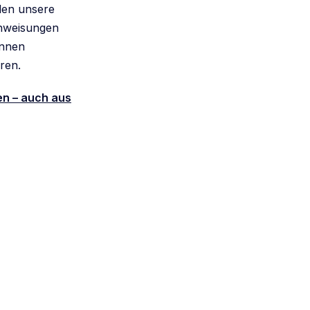
llen unsere
anweisungen
önnen
ren.
en – auch aus