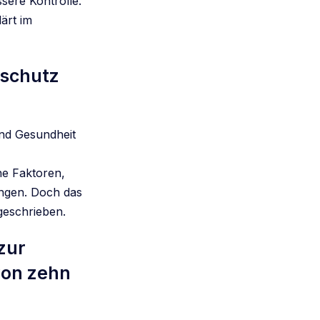
sere Kontrolle.
ärt im
sschutz
und Gesundheit
e Faktoren,
ungen. Doch das
geschrieben.
 zur
von zehn