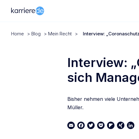
Home
>
Blog
>
Mein Recht
>
Interview: „Coronaschutz
Interview: 
sich Manage
Bisher nehmen viele Unternehm
Müller.
Email
Facebook
Twitter
Pocket
Flipboard
XING
Link