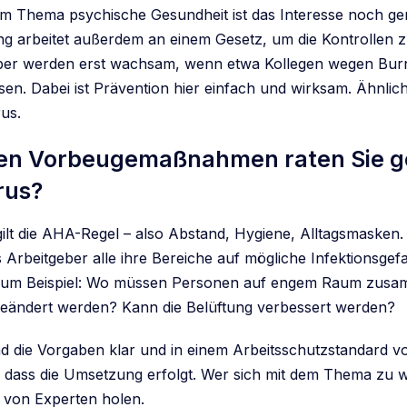
im Thema psychische Gesundheit ist das Interesse noch ger
g arbeitet außerdem an einem Gesetz, um die Kontrollen z
er werden erst wachsam, wenn etwa Kollegen wegen Burn-
en. Dabei ist Prävention hier einfach und wirksam. Ähnlich
us.
en Vorbeugemaßnahmen raten Sie g
rus?
ilt die AHA-Regel – also Abstand, Hygiene, Alltagsmasken. Z
s Arbeitgeber alle ihre Bereiche auf mögliche Infektionsgef
Zum Beispiel: Wo müssen Personen auf engem Raum zusa
eändert werden? Kann die Belüftung verbessert werden?
nd die Vorgaben klar und in einem Arbeitsschutzstandard v
n, dass die Umsetzung erfolgt. Wer sich mit dem Thema zu 
fe von Experten holen.