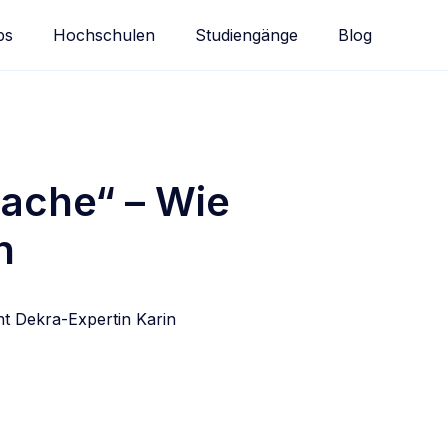
bs
Hochschulen
Studiengänge
Blog
sache“ – Wie
n
nt Dekra-Expertin Karin