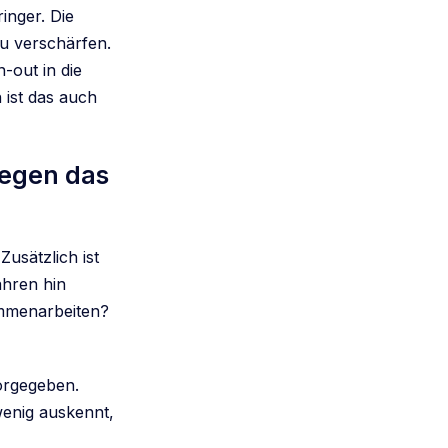
inger. Die
u verschärfen.
out in die
 ist das auch
egen das
usätzlich ist
ahren hin
mmenarbeiten?
orgegeben.
wenig auskennt,