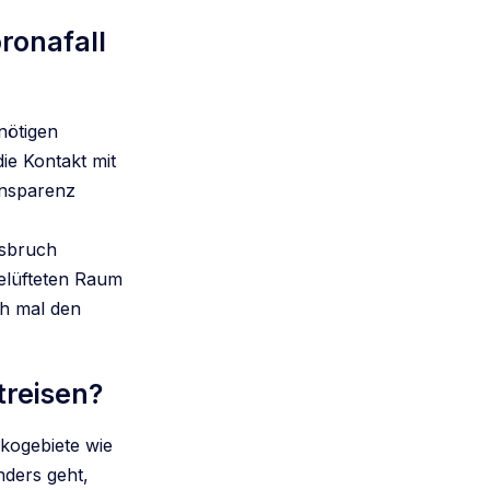
ronafall
nötigen
ie Kontakt mit
ansparenz
usbruch
belüfteten Raum
ch mal den
treisen?
ikogebiete wie
nders geht,