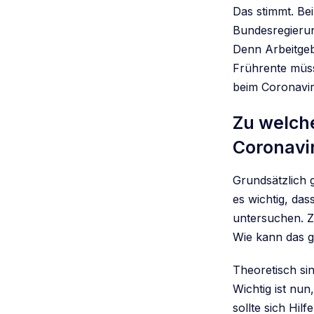
Das stimmt. Be
Bundesregierun
Denn Arbeitgeb
Frührente müss
beim Coronavir
Zu welch
Coronavi
Grundsätzlich g
es wichtig, das
untersuchen. 
Wie kann das g
Theoretisch si
Wichtig ist nu
sollte sich Hil