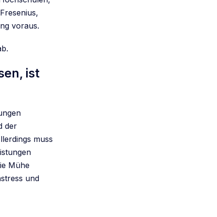
 Fresenius,
ung voraus.
ab.
en, ist
tungen
d der
llerdings muss
istungen
die Mühe
nstress und