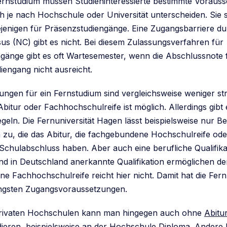
ernstudium müssen Studieninteressierte bestimmte Voraus
ich je nach Hochschule oder Universität unterscheiden. Sie 
diejenigen für Präsenzstudiengänge. Eine Zugangsbarriere d
s (NC) gibt es nicht. Bei diesem Zulassungsverfahren für
gänge gibt es oft Wartesemester, wenn die Abschlussnote 
iengang nicht ausreicht.
ungen für ein Fernstudium sind vergleichsweise weniger st
itur oder Fachhochschulreife ist möglich. Allerdings gibt 
egeln. Die Fernuniversität Hagen lässt beispielsweise nur 
zu, die das Abitur, die fachgebundene Hochschulreife ode
 Schulabschluss haben. Aber auch eine berufliche Qualifika
nd in Deutschland anerkannte Qualifikation ermöglichen 
ne Fachhochschulreife reicht hier nicht. Damit hat die Fern
engsten Zugangsvoraussetzungen.
ivaten Hochschulen kann man hingegen auch ohne
Abitu
dieren, beispielsweise an der Hochschule Diploma. Andere