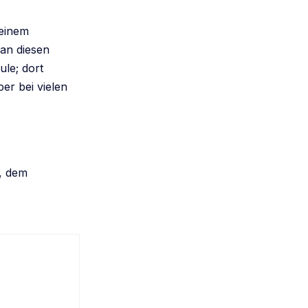
 einem
 an diesen
le; dort
er bei vielen
, dem