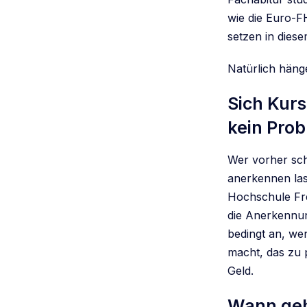
wie die Euro-F
setzen in dies
Natürlich häng
Sich Kurs
kein Pro
Wer vorher sch
anerkennen las
Hochschule Fre
die Anerkennun
bedingt an, wen
macht, das zu 
Geld.
Wann geh