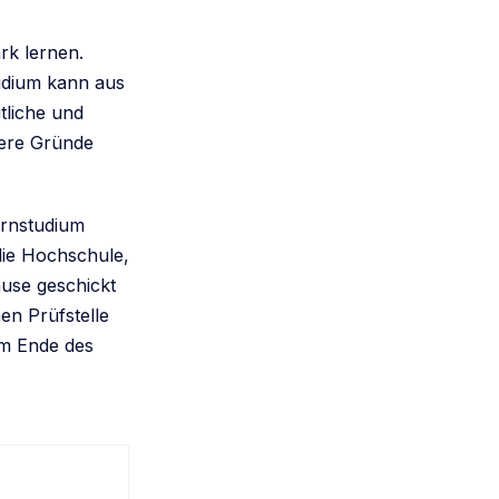
rk lernen.
udium kann aus
tliche und
ndere Gründe
ernstudium
 die Hochschule,
use geschickt
en Prüfstelle
Am Ende des