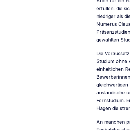
Auch für ein F
erfüllen, die s
niedriger als 
Numerus Clausu
Präsenzstudien
gewählten Stud
Die Voraussetz
Studium ohne Ab
einheitlichen R
Bewerberinnen 
gleichwertigen
ausländische u
Fernstudium. Ei
Hagen die str
An manchen pr
Fachabitur stu