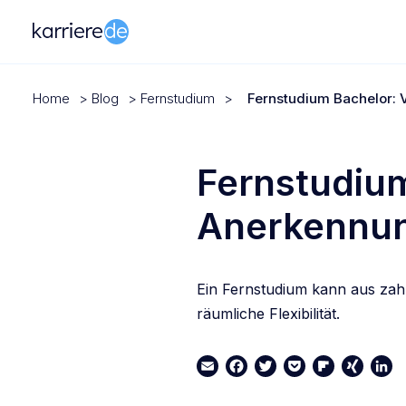
Home
>
Blog
>
Fernstudium
>
Fernstudium Bachelor: 
Fernstudiu
Anerkennun
Ein Fernstudium kann aus zahl
räumliche Flexibilität.
Email
Facebook
Twitter
Pocket
Flipboard
XING
Link