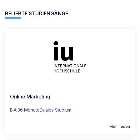
+49 (0)30 311 988 00
BELIEBTE STUDIENGÄNGE
info-fernstudium@iu.org
CAMPUS MÜNCHEN
+49 (0)30 311 988 00
info-fernstudium@iu.org
CAMPUS NÜRNBERG
Online Marketing
+49 (0)30 311 988 00
info-fernstudium@iu.org
B.A.
36 Monate
Duales Studium
Mehr lesen
CAMPUS MANNHEIM
+49 (0)30 311 988 00