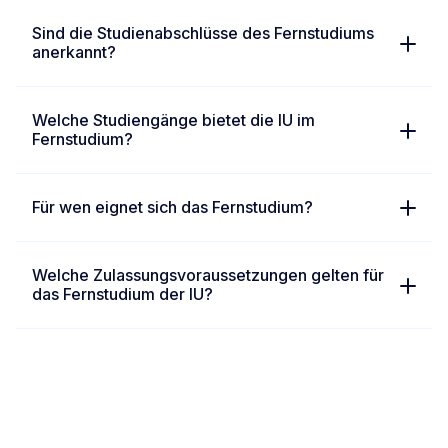
Sind die Studienabschlüsse des Fernstudiums
CAMPUS FRANKFURT AM MAIN
anerkannt?
+49 (0)30 311 988 00
info-fernstudium@iu.org
Welche Studiengänge bietet die IU im
Fernstudium?
CAMPUS HAMBURG
Für wen eignet sich das Fernstudium?
+49 (0)30 311 988 00
info-fernstudium@iu.org
Welche Zulassungsvoraussetzungen gelten für
das Fernstudium der IU?
CAMPUS HANNOVER
+49 (0)30 311 988 00
info-fernstudium@iu.org
CAMPUS KÖLN