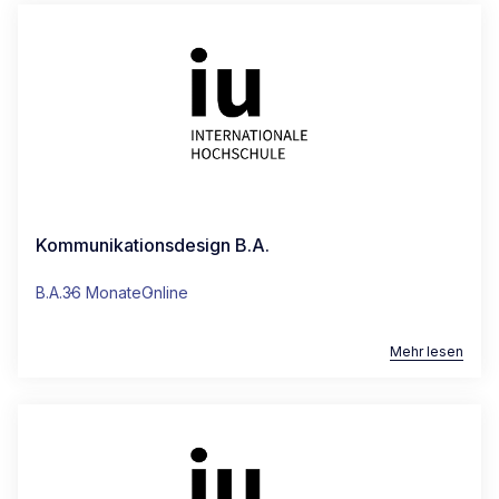
info-fernstudium@iu.org
CAMPUS STUTTGART
+49 (0)30 311 988 00
info-fernstudium@iu.org
Kommunikationsdesign B.A.
PRÜFUNGSZENTRUM AACHEN
B.A.
36 Monate
Online
info-fernstudium@iu.org
Mehr lesen