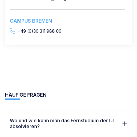
CAMPUS BREMEN
+49 (0)30 311 988 00
info-fernstudium@iu.org
CAMPUS DORTMUND
+49 (0)30 311 988 00
info-fernstudium@iu.org
HÄUFIGE FRAGEN
CAMPUS DÜSSELDORF
+49 (0)30 311 988 00
Wo und wie kann man das Fernstudium der IU
info-fernstudium@iu.org
absolvieren?