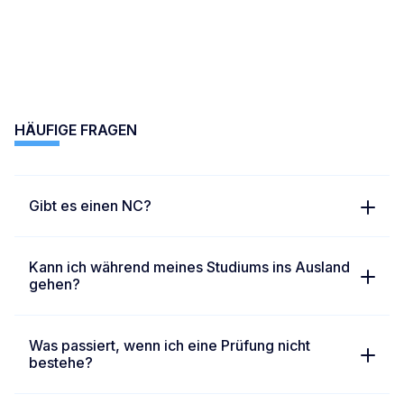
HAMBURG – FACHBEREICH WIRTSCHAFT &
MEDIEN
+49 (0)40 2263259-41
studienberatung-hamburg@hs-fresenius.de
HÄUFIGE FRAGEN
HAMBURG – FACHBEREICH GESUNDHEIT &
SOZIALES
Gibt es einen NC?
+49 (0)40 8221786-11
gesundheit-hamburg@hs-fresenius.de
Kann ich während meines Studiums ins Ausland
gehen?
HEIDELBERG – FACHBEREICH WIRTSCHAFT &
MEDIEN
Was passiert, wenn ich eine Prüfung nicht
bestehe?
+49 (0)6221 6442-0
studienberatung-heidelberg@hs-fresenius.de