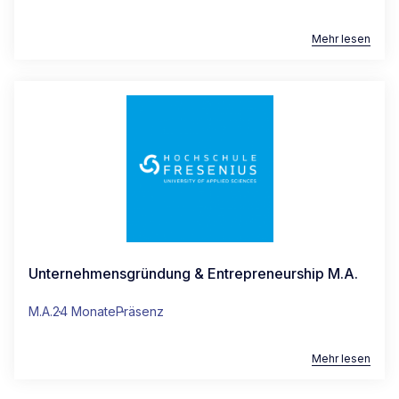
+49 (0)611 711856-15
Mehr lesen
studienberatung-wiesbaden@hs-fresenius.de
FERNSTUDIUM
+49 221 292 58-600
fernstudium@hs-fresenius.de
Unternehmensgründung & Entrepreneurship M.A.
M.A.
24 Monate
Präsenz
Mehr lesen