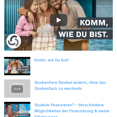
Play
Komm, wie Du bist!
Studienform flexibel ändern, ohne das
Studienfach zu wechseln
Studium finanzieren? – Verschiedene
Möglichkeiten der Finanzierung & meine
Erfahrungen