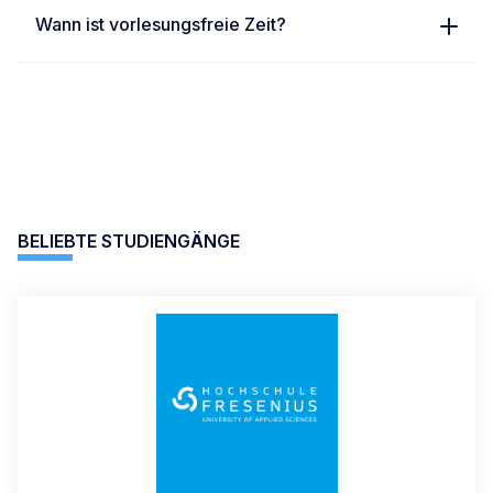
Wann ist vorlesungsfreie Zeit?
IDSTEIN – FACHBEREICH CHEMIE & BIOLOGIE &
FACHBEREICH GESUNDHEIT & SOZIALES
+49 (0)6126 9352-966
studienberatung-idstein@hs-fresenius.de
BELIEBTE STUDIENGÄNGE
KÖLN - FACHBEREICH WIRTSCHAFT & MEDIEN
+49 (0)221 973199-55
studienberatung-koeln@hs-fresenius.de
KÖLN – FACHBEREICH GESUNDHEIT & SOZIALES
+49 (0)6126 9352-966
gesundheit-koeln@hs-fresenius.de