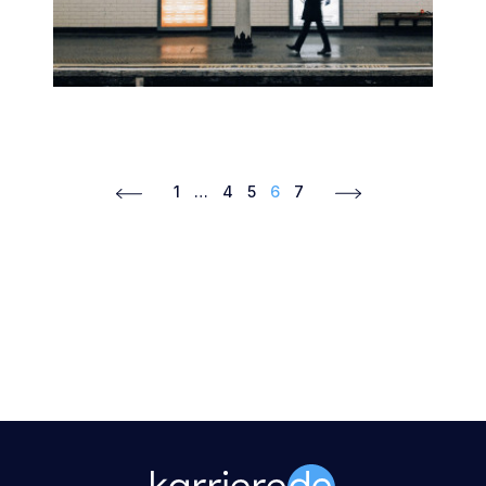
1
…
4
5
6
7