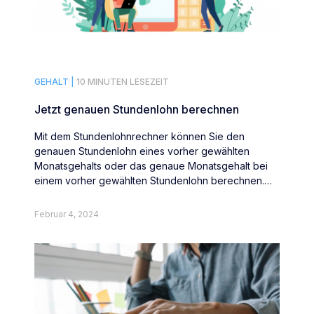
GEHALT |
10 MINUTEN LESEZEIT
Jetzt genauen Stundenlohn berechnen
Mit dem Stundenlohnrechner können Sie den
genauen Stundenlohn eines vorher gewählten
Monatsgehalts oder das genaue Monatsgehalt bei
einem vorher gewählten Stundenlohn berechnen.
Außerdem berechnet der Stundenlohnrechner Ihre
Monatsstunden oder Wochenstunden basierend auf
Februar 4, 2024
dem Bruttomonatsgehalt und dem Stundenlohn.