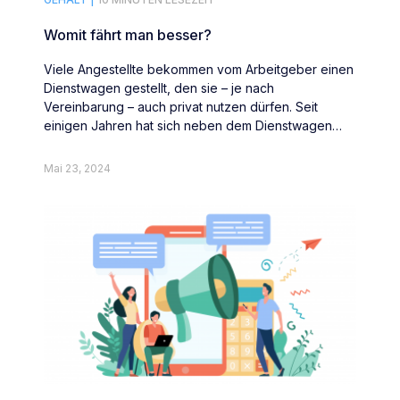
Womit fährt man besser?
Viele Angestellte bekommen vom Arbeitgeber einen
Dienstwagen gestellt, den sie – je nach
Vereinbarung – auch privat nutzen dürfen. Seit
einigen Jahren hat sich neben dem Dienstwagen
auch das Jobrad etabliert, für das ähnliche
Regelungen gelten, wie für den Dienstwagen. Womit
Mai 23, 2024
also fährt man besser: mit Jobrad oder
Dienstwagen?