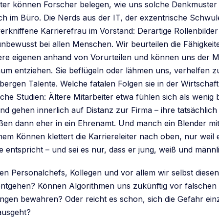
erter können Forscher belegen, wie uns solche Denkmuster l
uch im Büro. Die Nerds aus der IT, der exzentrische Schwul
verkniffene Karrierefrau im Vorstand: Derartige Rollenbilde
nbewusst bei allen Menschen. Wir beurteilen die Fähigkeit
ere eigenen anhand von Vorurteilen und können uns der 
um entziehen. Sie beflügeln oder lähmen uns, verhelfen 
ergen Talente. Welche fatalen Folgen sie in der Wirtschaf
che Studien: Ältere Mitarbeiter etwa fühlen sich als wenig 
nd gehen innerlich auf Distanz zur Firma – ihre tatsächlic
ießen dann eher in ein Ehrenamt. Und manch ein Blender mi
hem Können klettert die Karriereleiter nach oben, nur weil
e entspricht – und sei es nur, dass er jung, weiß und männli
n Personalchefs, Kollegen und vor allem wir selbst diesen
ntgehen? Können Algorithmen uns zukünftig vor falschen
ngen bewahren? Oder reicht es schon, sich die Gefahr ein
ausgeht?