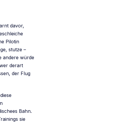
arnt davor,
beschleiche
e Pilotin
e, stutze –
die andere würde
 wer derart
ssen, der Flug
diese
en
lischees Bahn.
rainings sie