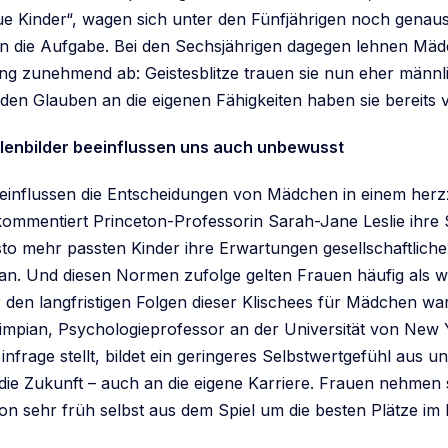
aue Kinder“, wagen sich unter den Fünfjährigen noch genau
 die Aufgabe. Bei den Sechsjährigen dagegen lehnen Mäd
g zunehmend ab: Geistesblitze trauen sie nun eher männl
den Glauben an die eigenen Fähigkeiten haben sie bereits 
llenbilder beeinflussen uns auch unbewusst
einflussen die Entscheidungen von Mädchen in einem herz
kommentiert Princeton-Professorin Sarah-Jane Leslie ihre S
sto mehr passten Kinder ihre Erwartungen gesellschaftlich
n. Und diesen Normen zufolge gelten Frauen häufig als w
 den langfristigen Folgen dieser Klischees für Mädchen war
impian, Psychologieprofessor an der Universität von New 
nfrage stellt, bildet ein geringeres Selbstwertgefühl aus u
ie Zukunft – auch an die eigene Karriere. Frauen nehmen 
n sehr früh selbst aus dem Spiel um die besten Plätze im 