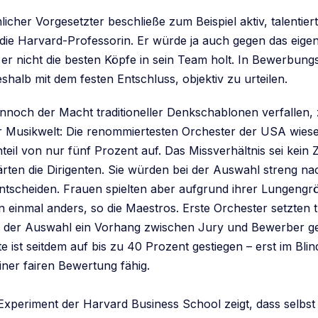
cher Vorgesetzter beschließe zum Beispiel aktiv, talentier
 die Harvard-Professorin. Er würde ja auch gegen das eigen
er nicht die besten Köpfe in sein Team holt. In Bewerbun
halb mit dem festen Entschluss, objektiv zu urteilen.
nnoch der Macht traditioneller Denkschablonen verfallen, z
er Musikwelt: Die renommiertesten Orchester der USA wiese
teil von nur fünf Prozent auf. Das Missverhältnis sei kein
rten die Dirigenten. Sie würden bei der Auswahl streng nac
entscheiden. Frauen spielten aber aufgrund ihrer Lungeng
 einmal anders, so die Maestros. Erste Orchester setzten 
ei der Auswahl ein Vorhang zwischen Jury und Bewerber 
 ist seitdem auf bis zu 40 Prozent gestiegen – erst im Blin
iner fairen Bewertung fähig.
Experiment der Harvard Business School zeigt, dass selb