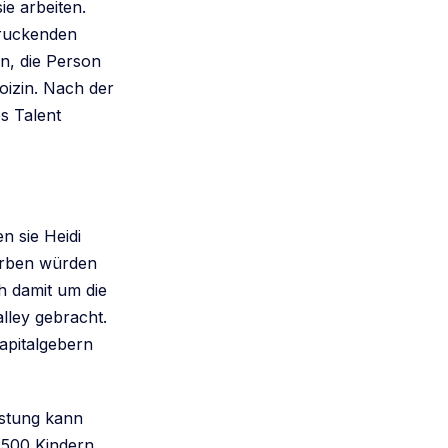
ie arbeiten.
druckenden
en, die Person
oizin. Nach der
s Talent
 sie Heidi
werben würden
ch damit um die
alley gebracht.
kapitalgebern
istung kann
 2500 Kindern