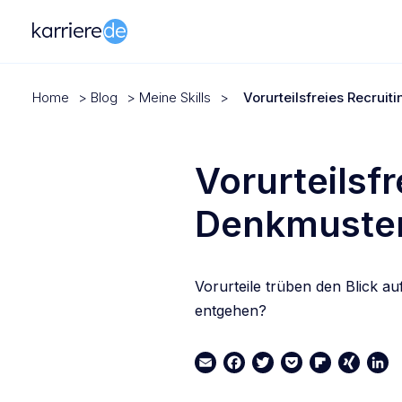
Home
>
Blog
>
Meine Skills
>
Vorurteilsfreies Recruit
Vorurteilsfr
Denkmuste
Vorurteile trüben den Blick a
entgehen?
Email
Facebook
Twitter
Pocket
Flipboard
XING
Link