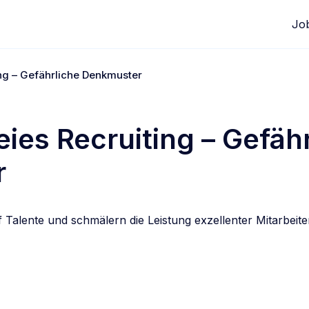
Jo
ing – Gefährliche Denkmuster
eies Recruiting – Gefäh
r
uf Talente und schmälern die Leistung exzellenter Mitarbeit
edIn