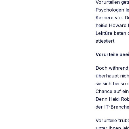
Vorurteilen get
Psychologen le
Karriere vor. D
heiße Howard Ro
Lektüre baten 
attestiert.
Vorurteile bee
Doch während d
überhaupt nich
sie sich bei so
Chance auf eine
Denn Heidi Roiz
der IT-Branche
Vorurteile trüb
unter ihnen le