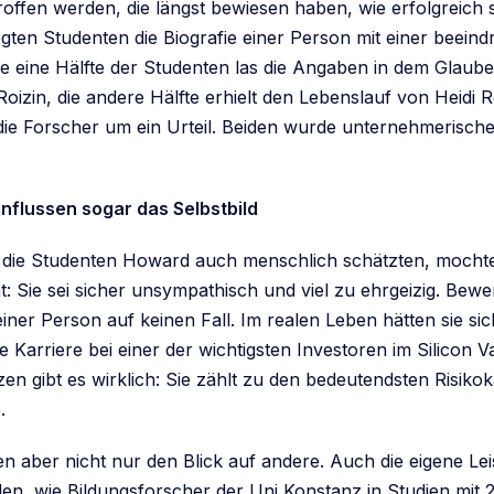
roffen werden, die längst bewiesen haben, wie erfolgreich s
gten Studenten die Biografie einer Person mit einer beein
ie eine Hälfte der Studenten las die Angaben in dem Glaub
izin, die andere Hälfte erhielt den Lebenslauf von Heidi R
die Forscher um ein Urteil. Beiden wurde unternehmerische
influssen sogar das Selbstbild
ie Studenten Howard auch menschlich schätzten, mochten
t: Sie sei sicher unsympathisch und viel zu ehrgeizig. Be
 einer Person auf keinen Fall. Im realen Leben hätten sie si
 Karriere bei einer der wichtigsten Investoren im Silicon V
en gibt es wirklich: Sie zählt zu den bedeutendsten Risiko
.
en aber nicht nur den Blick auf andere. Auch die eigene Le
iden, wie Bildungsforscher der Uni Konstanz in Studien mit