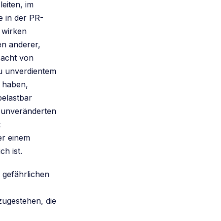
eiten, im
e in der PR-
r wirken
en anderer,
Macht von
zu unverdientem
t haben,
belastbar
h unveränderten
t
 er einem
ch ist.
 gefährlichen
zugestehen, die