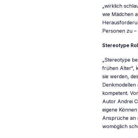
„wirklich schl
wie Mädchen an
Herausforderun
Personen zu – 
Stereotype Ro
„Stereotype be
frühen Alter“, 
sie werden, de
Denkmodellen a
kompetent. Vor
Autor Andrei C
eigene Können i
Ansprüche an d
womöglich scho