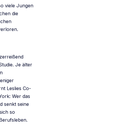
so viele Jungen
chen die
ichen
verloren.
zerreißend
tudie. Je älter
en
eniger
nt Leslies Co-
York: Wer das
nd senkt seine
sich so
Berufsleben.