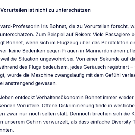
Vorurteilen ist nicht zu unterschätzen
vard-Professorin Iris Bohnet, die zu Vorurteilen forscht, w
 unterschätzen. Zum Beispiel auf Reisen: Viele Passagiere 
gt Bohnet, wenn sich im Flugzeug über das Bordtelefon ein
 wer keine Bedenken gegen Frauen in Männerdomänen pfleg
 weil die Situation ungewohnt sei. Von einer Sekunde auf 
 während des Flugs bedeutsam, jedes Geräusch registriert –
egt, würde die Maschine zwangsläufig mit dem Gefühl verla
 sei anstrengend gewesen.
leben entdeckt Verhaltensökonomin Bohnet immer wieder 
enden Vorurteile. Offene Diskriminierung finde in westlich
nen zwar nur noch selten statt. Dennoch brechen sich die K
e in unserem Gehirn verwurzelt, als dass einfache Diversity-T
nnten.