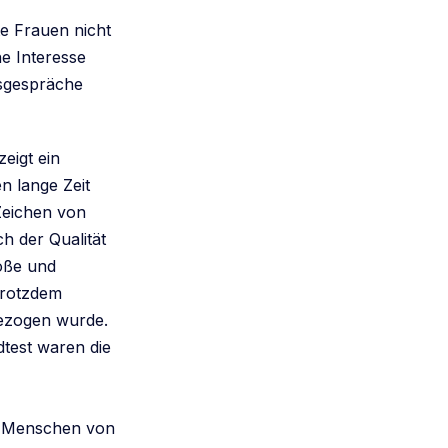
te Frauen nicht
e Interesse
gsgespräche
eigt ein
n lange Zeit
 Zeichen von
h der Qualität
röße und
trotzdem
gezogen wurde.
dtest waren die
st Menschen von