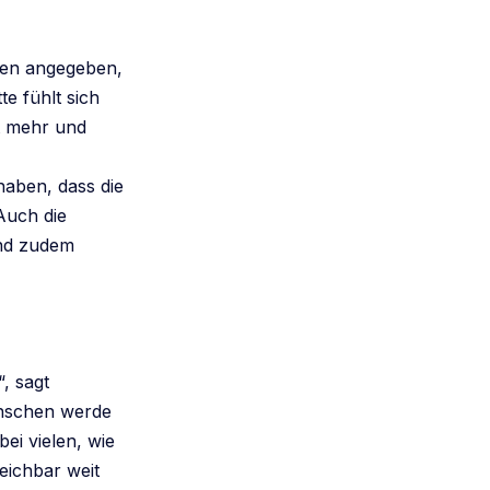
ten angegeben,
te fühlt sich
t mehr und
haben, dass die
Auch die
Und zudem
, sagt
enschen werde
bei vielen, wie
reichbar weit