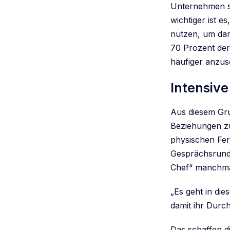
Unternehmen se
wichtiger ist e
nutzen, um dam
70 Prozent der
häufiger anzus
Intensiv
Aus diesem Gru
Beziehungen zu
physischen Fer
Gesprächsrund
Chef“ manchma
„Es geht in di
damit ihr Durc
Das schaffen d