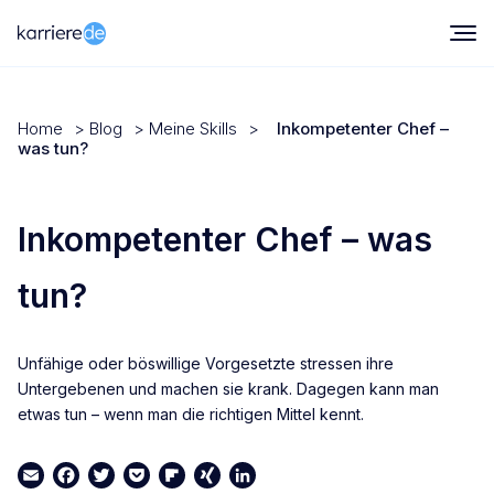
Home
>
Blog
>
Meine Skills
>
Inkompetenter Chef –
was tun?
Inkompetenter Chef – was
tun?
Unfähige oder böswillige Vorgesetzte stressen ihre
Untergebenen und machen sie krank. Dagegen kann man
etwas tun – wenn man die richtigen Mittel kennt.
Email
Facebook
Twitter
Pocket
Flipboard
XING
LinkedIn