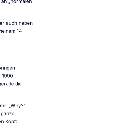
t an „normalen
l er auch neben
 meinem 14
bringen
nd 1990
gerade die
ähr: „Why?“,
e ganze
en Kopf: