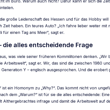
cht im Büro. Warum auch nicht? Dafür kann er sich die Zei
nteilen.
t die große Leidenschaft des Hessen und für das Hobby wil
 Zeit haben. Ein teures Auto? „Ich fahre lieber weiter mit
li für einen Tag ans Meer“, sagt er.
 die alles entscheidende Frage
 aus, was viele seiner früheren Kommilitonen denken. „Wir 
 die Arbeitswelt“, sagt er. Wir, das sind die zwischen 1980 u
 Generation Y – englisch ausgesprochen. Und die erobert 
Y ist ein Homonym zu „Why?“. Das kommt nicht von ungef
nach dem „Warum?“ ist für sie die alles entscheidende: Ein
lt Althergebrachtes infrage und damit die Arbeitswelt auf d