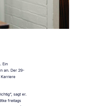
. Ein
n an. Der 29-
 Karriere
chtig“, sagt er.
dtke freitags