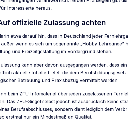
Fernlehrgängen verantwortlich. Neben Prüfsiegeln gibt die
ür Interessierte
heraus.
Auf offizielle Zulassung achten
darin etwa darauf hin, dass in Deutschland jeder Fernlehrg
 außer wenn es sich um sogenannte „Hobby-Lehrgänge” ha
tung und Freizeitgestaltung im Vordergrund stehen.
 Zulassung kann aber davon ausgegangen werden, dass ein
tlich aktuelle Inhalte bietet, die dem Berufsbildungsgeset
gischer Betreuung und Praxisbezug vermittelt werden.
nn beim ZFU Infomaterial über jeden zugelassenen Fernl
n. Das ZFU-Siegel selbst jedoch ist ausdrücklich keine staa
nes Berufsabschlusses, sondern dient lediglich dem Verb
lso erstmal nur ein Mindestmaß an Qualität.