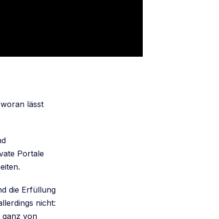
 woran lässt
nd
vate Portale
eiten.
 die Erfüllung
lerdings nicht:
t ganz von