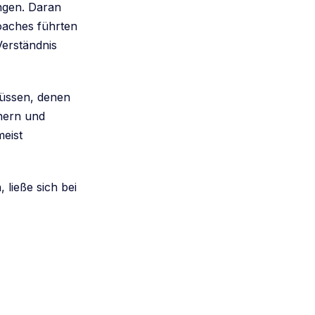
ngen. Daran
oaches führten
Verständnis
lüssen, denen
nern und
meist
 ließe sich bei