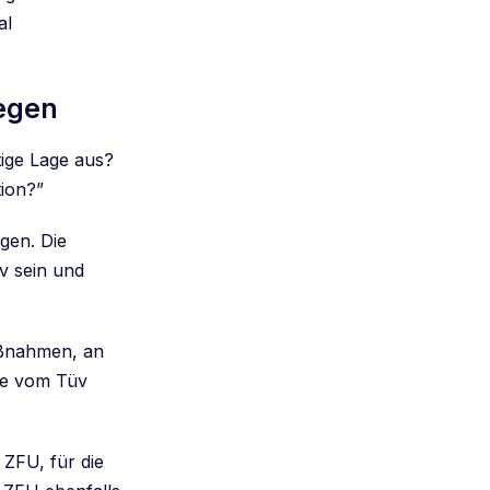
al
legen
tige Lage aus?
tion?”
igen. Die
v sein und
maßnahmen, an
se vom Tüv
 ZFU, für die