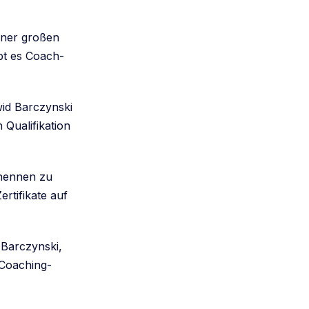
iner großen
bt es Coach-
id Barczynski
Qualifikation
 nennen zu
ertifikate auf
 Barczynski,
 Coaching-