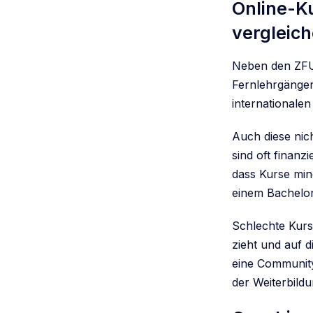
Online-K
vergleic
Neben den ZFU-
Fernlehrgängen
internationale
Auch diese nic
sind oft finanz
dass Kurse min
einem Bachelo
Schlechte Kurs
zieht und auf d
eine Community
der Weiterbildu