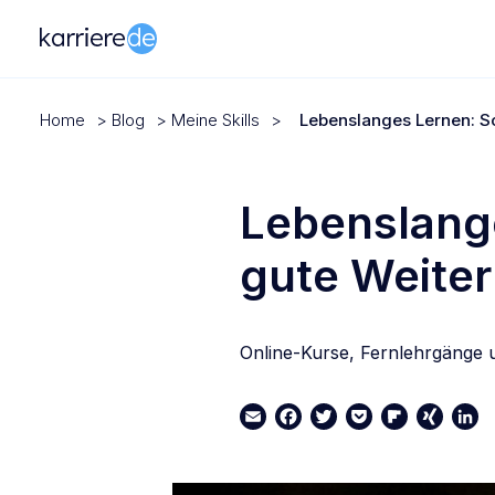
Home
>
Blog
>
Meine Skills
>
Lebenslanges Lernen: So
Lebenslange
gute Weiter
Online-Kurse, Fernlehrgänge 
Email
Facebook
Twitter
Pocket
Flipboard
XING
Link