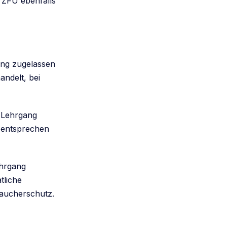
 ZFU ebenfalls
ang zugelassen
ndelt, bei
 Lehrgang
z entsprechen
ehrgang
tliche
raucherschutz.