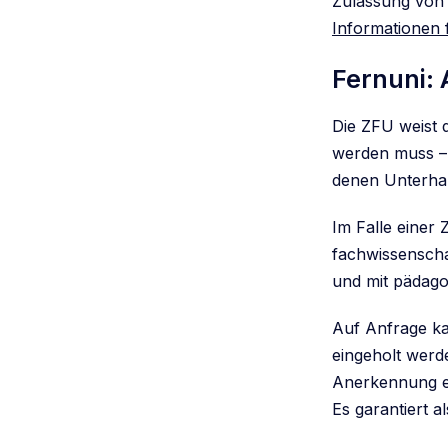
Zulassung von 
Informationen f
Fernuni: 
Die ZFU weist 
werden muss –
denen Unterhal
Im Falle einer
fachwissenschaf
und mit pädago
Auf Anfrage ka
eingeholt werde
Anerkennung ei
Es garantiert a