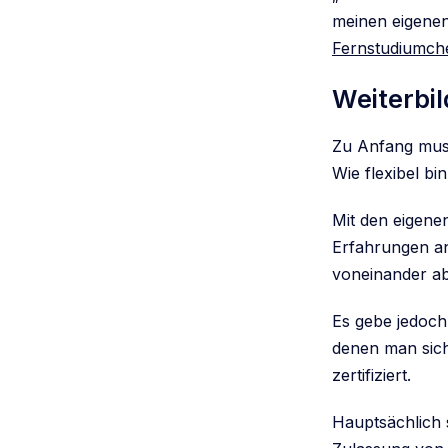
meinen eigenen
Fernstudiumch
Weiterbil
Zu Anfang muss
Wie flexibel b
Mit den eigenen
Erfahrungen an
voneinander ab
Es gebe jedoch
denen man sich
zertifiziert.
Hauptsächlich s