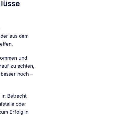
lüsse
n
weder aus dem
effen.
e kommen und
arauf zu achten,
– besser noch –
in Betracht
fstelle oder
um Erfolg in