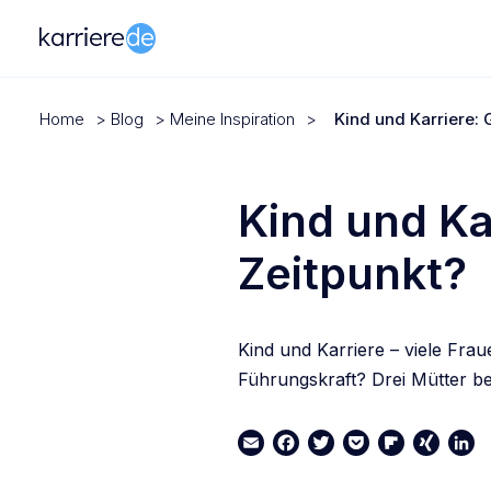
Home
>
Blog
>
Meine Inspiration
>
Kind und Karriere: 
Kind und Kar
Zeitpunkt?
Kind und Karriere – viele Fra
Führungskraft? Drei Mütter be
Email
Facebook
Twitter
Pocket
Flipboard
XING
Link