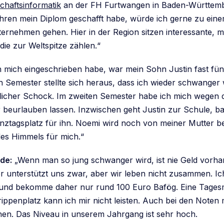
chaftsinformatik
an der FH Furtwangen in Baden-Württemb
Jahren mein Diplom geschafft habe, würde ich gerne zu ein
ernehmen gehen. Hier in der Region sitzen interessante, mi
ie zur Weltspitze zählen.“
h mich eingeschrieben habe, war mein Sohn Justin fast fünf
en Semester stellte sich heraus, dass ich wieder schwanger
mlicher Schock. Im zweiten Semester habe ich mich wegen 
 beurlauben lassen. Inzwischen geht Justin zur Schule, ba
nztagsplatz für ihn. Noemi wird noch von meiner Mutter bet
es Himmels für mich.“
de:
„Wenn man so jung schwanger wird, ist nie Geld vorha
er unterstützt uns zwar, aber wir leben nicht zusammen. I
 und bekomme daher nur rund 100 Euro Bafög. Eine Tages
rippenplatz kann ich mir nicht leisten. Auch bei den Note
en. Das Niveau in unserem Jahrgang ist sehr hoch.