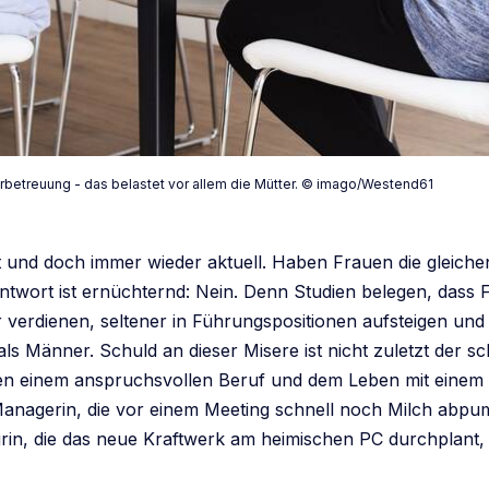
erbetreuung - das belastet vor allem die Mütter. © imago/Westend61
alt und doch immer wieder aktuell. Haben Frauen die gleich
twort ist ernüchternd: Nein. Denn Studien belegen, dass 
r verdienen, seltener in Führungspositionen aufsteigen und
 als Männer. Schuld an dieser Misere ist nicht zuletzt der s
en einem anspruchsvollen Beruf und dem Leben mit einem
Managerin, die vor einem Meeting schnell noch Milch abpum
urin, die das neue Kraftwerk am heimischen PC durchplant,