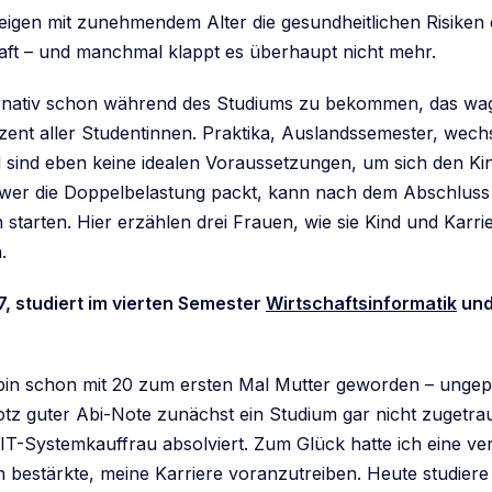
teigen mit zunehmendem Alter die gesundheitlichen Risiken 
t – und manchmal klappt es überhaupt nicht mehr.
ernativ schon während des Studiums zu bekommen, das wa
zent aller Studentinnen. Praktika, Auslandssemester, wech
 sind eben keine idealen Voraussetzungen, um sich den K
 wer die Doppelbelastung packt, kann nach dem Abschlus
 starten. Hier erzählen drei Frauen, wie sie Kind und Karri
.
27, studiert im vierten Semester
Wirtschaftsinformatik
und
bin schon mit 20 zum ersten Mal Mutter geworden – ungep
rotz guter Abi-Note zunächst ein Studium gar nicht zugetra
IT-Systemkauffrau absolviert. Zum Glück hatte ich eine ver
h bestärkte, meine Karriere voranzutreiben. Heute studiere 