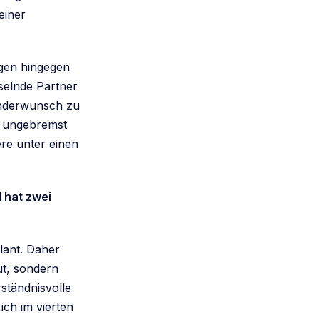
einer
gen hingegen
selnde Partner
inderwunsch zu
s ungebremst
ere unter einen
 hat zwei
lant. Daher
ut, sondern
ständnisvolle
ich im vierten