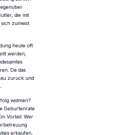
 gegenüber
tter, die mit
sich zumeist
ndung heute oft
ellt werden,
undesamtes
ren. Da das
Frau zurück und
.
rfolg widmen?
Die Geburtenrate
in Vorteil: Wer
derbetreuung
stieg erkaufen.