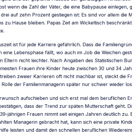
bst wenn die Zahl der Väter, die eine Babypause einlegen,
rei auf zehn Prozent gestiegen ist: Es sind vor allem die Mü
zu Hause bleiben. Papas Zeit am Wickeltisch beschränkt 
e.
szeit ist für jede Karriere gefährlich. Dass die Familiengrü
n eine Lebensphase fällt, wo auch im Job die Weichen gest
n Eltern nicht leichter. Nach Angaben des Statistischen B
eisten Frauen ihre Kinder heute zwischen 30 und 34 Jah
treiben zweier Karrieren oft nicht machbar ist, steckt die 
Rolle der Familienmanagerin später nur schwer wieder los
rwunsch aufschieben und sich erst mal dem beruflichen E
 bestätigen, dass der Trend zur späten Mutterschaft geht. 
 39-jährigen Frauen nimmt seit einigen Jahren deutlich zu. E
ahlten Managerin gebracht hat, kann sich eine private Kin
ilfe leisten und damit den schnellen beruflichen Wiederein