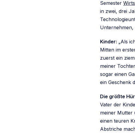
Semester
Wirts
in zwei, drei 
Technologieunt
Unternehmen, d
Kinder:
„Als ic
Mitten im erst
zuerst ein zie
meiner Tochter
sogar einen Ga
ein Geschenk d
Die größte Hür
Vater der Kind
meiner Mutter
einen teuren K
Abstriche mach