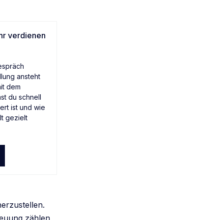
ehr verdienen
espräch
dlung ansteht
mit dem
t du schnell
rt ist und wie
 gezielt
erzustellen.
reuung zählen