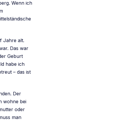
erg. Wenn ich
em
ttelständische
 Jahre alt.
 war. Das war
der Geburt
ld habe ich
reut – das ist
nden. Der
ch wohne bei
mutter oder
n muss man