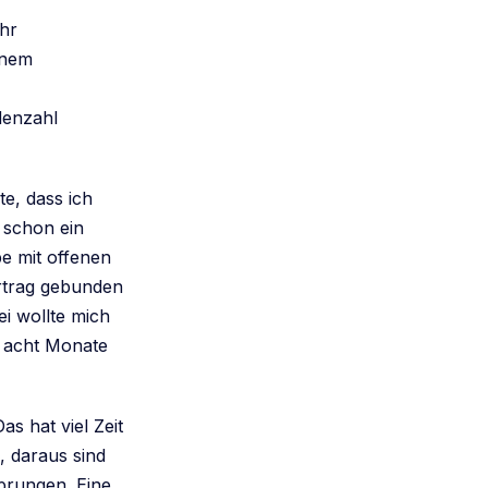
ehr
inem
denzahl
te, dass ich
 schon ein
e mit offenen
ertrag gebunden
ei wollte mich
t acht Monate
s hat viel Zeit
 daraus sind
prungen. Eine