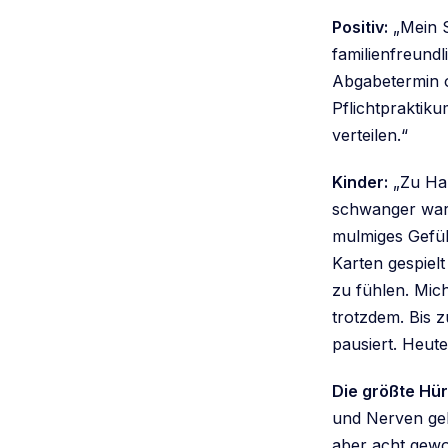
Positiv:
„Mein S
familienfreundl
Abgabetermin o
Pflichtpraktik
verteilen.“
Kinder:
„Zu Hau
schwanger war.
mulmiges Gefüh
Karten gespiel
zu fühlen. Mich
trotzdem. Bis 
pausiert. Heute
Die größte Hür
und Nerven gek
aber acht gewo