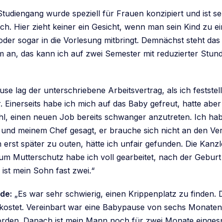
tudiengang wurde speziell für Frauen konzipiert und ist s
ich. Hier zieht keiner ein Gesicht, wenn man sein Kind zu e
der sogar in die Vorlesung mitbringt. Demnächst steht das
um an, das kann ich auf zwei Semester mit reduzierter Stun
se lag der unterschriebene Arbeitsvertrag, als ich feststell
 Einerseits habe ich mich auf das Baby gefreut, hatte aber
l, einen neuen Job bereits schwanger anzutreten. Ich hab
t und meinem Chef gesagt, er brauche sich nicht an den V
 erst später zu outen, hätte ich unfair gefunden. Die Kanzl
zum Mutterschutz habe ich voll gearbeitet, nach der Gebur
 ist mein Sohn fast zwei.“
de:
„Es war sehr schwierig, einen Krippenplatz zu finden. Da
ostet. Vereinbart war eine Babypause von sechs Monaten,
rden. Danach ist mein Mann noch für zwei Monate einges