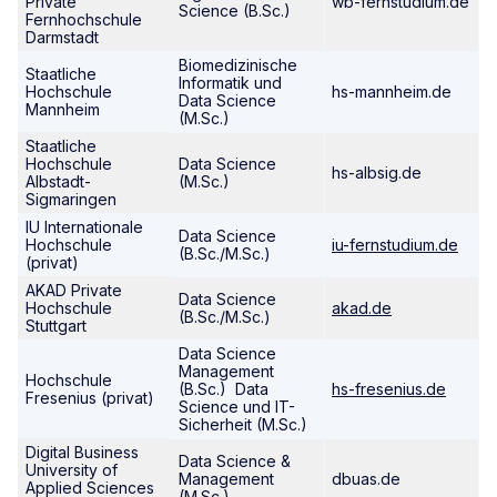
Private
wb-fernstudium.de
Science (B.Sc.)
Fernhochschule
Darmstadt
Biomedizinische
Staatliche
Informatik und
Hochschule
hs-mannheim.de
Data Science
Mannheim
(M.Sc.)
Staatliche
Hochschule
Data Science
hs-albsig.de
Albstadt-
(M.Sc.)
Sigmaringen
IU Internationale
Data Science
Hochschule
iu-fernstudium.de
(B.Sc./M.Sc.)
(privat)
AKAD Private
Data Science
Hochschule
akad.de
(B.Sc./M.Sc.)
Stuttgart
Data Science
Management
Hochschule
(B.Sc.) Data
hs-fresenius.de
Fresenius (privat)
Science und IT-
Sicherheit (M.Sc.)
Digital Business
Data Science &
University of
Management
dbuas.de
Applied Sciences
(M.Sc.)