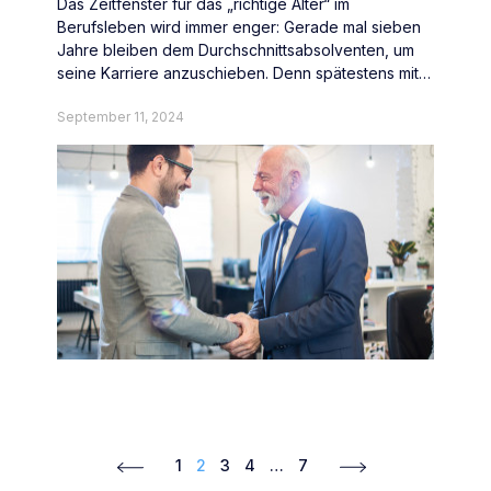
Das Zeitfenster für das „richtige Alter“ im
Berufsleben wird immer enger: Gerade mal sieben
Jahre bleiben dem Durchschnittsabsolventen, um
seine Karriere anzuschieben. Denn spätestens mit
Mitte 30 trifft Jobwechsler der Jugendwahn der
September 11, 2024
Unternehmen.
1
2
3
4
…
7