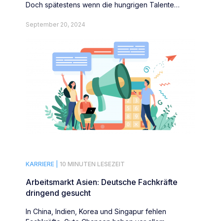
Doch spätestens wenn die hungrigen Talente
weniger werden und der Frauenanteil unter den
September 20, 2024
Consultants steigt, müssen Beratungen einen
Ausgleich bieten. Manche tun es schon.
KARRIERE |
10 MINUTEN LESEZEIT
Arbeitsmarkt Asien: Deutsche Fachkräfte
dringend gesucht
In China, Indien, Korea und Singapur fehlen