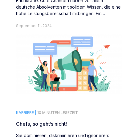
Fachkräfte. Gute Chancen haben vor allem
deutsche Absolventen mit solidem Wissen, die eine
hohe Leistungsbereitschaft mitbringen. Ein
Asienaufenthalt lohnt sich für die Karriere –
September 11, 2024
finanziell dagegen weniger.
KARRIERE |
10 MINUTEN LESEZEIT
Chefs, so geht’s nicht!
Sie dominieren, diskriminieren und ignorieren: