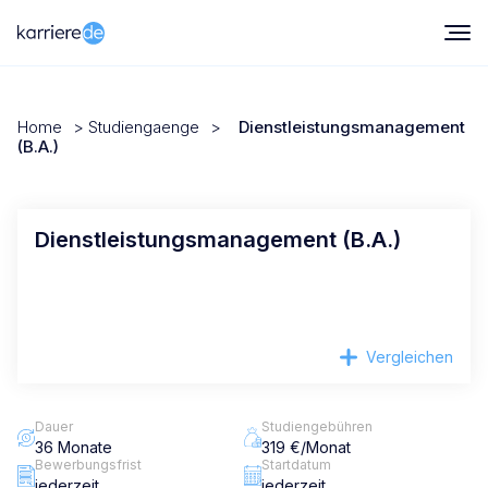
Home
>
Studiengaenge
>
Dienstleistungsmanagement
(B.A.)
Dienstleistungsmanagement (B.A.)
Vergleichen
Dauer
Studiengebühren
36 Monate
319 €/Monat
Bewerbungsfrist
Startdatum
jederzeit
jederzeit