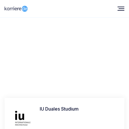
Wie gut gefällt Dir Dein Studium?
Teile Deine Erfahrungen und hilf anderen Interessenten
und Studierenden!
IU Duales Studium