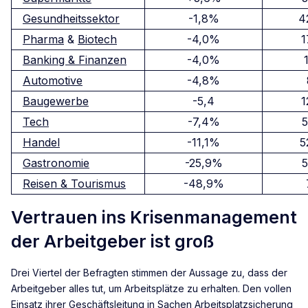
Gesundheitssektor
-1,8%
4
Pharma
&
Biotech
-4,0%
1
Banking & Finanzen
-4,0%
Automotive
-4,8%
Baugewerbe
-5,4
1
Tech
-7,4%
5
Handel
-11,1%
5
Gastronomie
-25,9%
5
Reisen & Tourismus
-48,9%
Vertrauen ins Krisenmanagement
der Arbeitgeber ist groß
Drei Viertel der Befragten stimmen der Aussage zu, dass der
Arbeitgeber alles tut, um Arbeitsplätze zu erhalten. Den vollen
Einsatz ihrer Geschäftsleitung in Sachen Arbeitsplatzsicherung