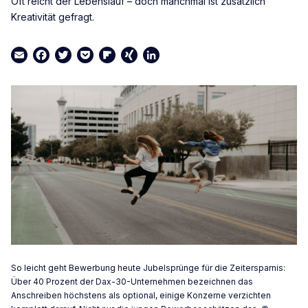
Oft reicht der Lebenslauf – doch manchmal ist zusätzlich
Kreativität gefragt.
Email
Facebook
Twitter
Pocket
Flipboard
XING
LinkedIn
So leicht geht Bewerbung heute Jubelsprünge für die Zeitersparnis:
Über 40 Prozent der Dax-30-Unternehmen bezeichnen das
Anschreiben höchstens als optional, einige Konzerne verzichten