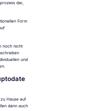
prozess dar,
tionellen Form
auf
 noch nicht
Anschreiben
dividuellen und
en.
uptodate
r zu Hause auf
llen dann auch