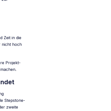
 Zeit in die
r nicht hoch
re Projekt-
ufmachen.
indet
ng
lle Stepstone-
der zweite