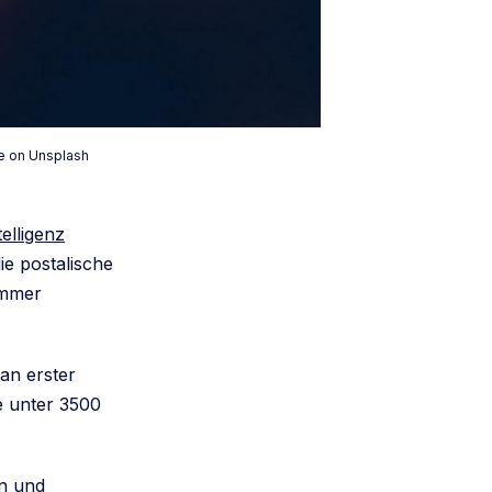
ne on Unsplash
telligenz
ie postalische
immer
an erster
e unter 3500
n und