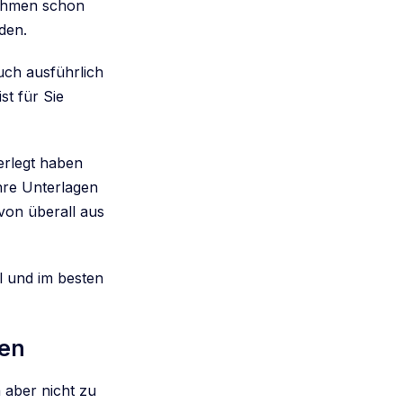
nehmen schon
den.
uch ausführlich
st für Sie
erlegt haben
hre Unterlagen
von überall aus
ll und im besten
ten
 aber nicht zu