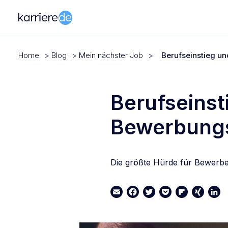
Home
>
Blog
>
Mein nächster Job
>
Berufseinstieg u
Berufseinst
Bewerbungs
Die größte Hürde für Bewerber
Email
Facebook
Twitter
Pocket
Flipboard
XING
Link