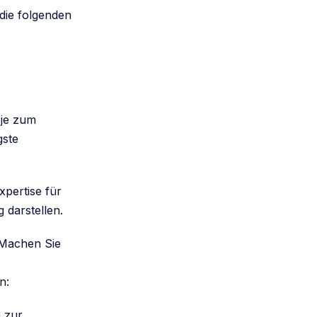
 die folgenden
 je zum
gste
xpertise für
 darstellen.
. Machen Sie
n:
m zur