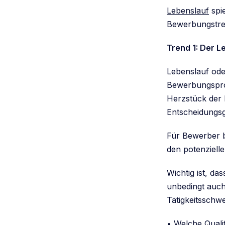
Lebenslauf
spie
Bewerbungstre
Trend 1: Der 
Lebenslauf ode
Bewerbungsproz
Herzstück der 
Entscheidungsg
Für Bewerber b
den potenzielle
Wichtig ist, da
unbedingt auch
Tätigkeitsschw
• Welche Qualif