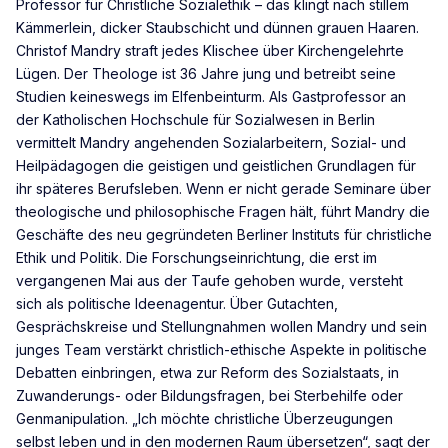
Professor für Christliche Sozialethik – das klingt nach stillem
Kämmerlein, dicker Staubschicht und dünnen grauen Haaren.
Christof Mandry straft jedes Klischee über Kirchengelehrte
Lügen. Der Theologe ist 36 Jahre jung und betreibt seine
Studien keineswegs im Elfenbeinturm. Als Gastprofessor an
der Katholischen Hochschule für Sozialwesen in Berlin
vermittelt Mandry angehenden Sozialarbeitern, Sozial- und
Heilpädagogen die geistigen und geistlichen Grundlagen für
ihr späteres Berufsleben. Wenn er nicht gerade Seminare über
theologische und philosophische Fragen hält, führt Mandry die
Geschäfte des neu gegründeten Berliner Instituts für christliche
Ethik und Politik. Die Forschungseinrichtung, die erst im
vergangenen Mai aus der Taufe gehoben wurde, versteht
sich als politische Ideenagentur. Über Gutachten,
Gesprächskreise und Stellungnahmen wollen Mandry und sein
junges Team verstärkt christlich-ethische Aspekte in politische
Debatten einbringen, etwa zur Reform des Sozialstaats, in
Zuwanderungs- oder Bildungsfragen, bei Sterbehilfe oder
Genmanipulation. „Ich möchte christliche Überzeugungen
selbst leben und in den modernen Raum übersetzen“, sagt der