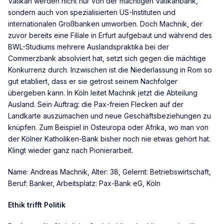
Vatikan werden nicht nur von der mächtigen Vatikanbank,
sondern auch von spezialisierten US-Instituten und
internationalen Großbanken umworben. Doch Machnik, der
zuvor bereits eine Filiale in Erfurt aufgebaut und während des
BWL-Studiums mehrere Auslandspraktika bei der
Commerzbank absolviert hat, setzt sich gegen die mächtige
Konkurrenz durch. Inzwischen ist die Niederlassung in Rom so
gut etabliert, dass er sie getrost seinem Nachfolger
übergeben kann. In Köln leitet Machnik jetzt die Abteilung
Ausland. Sein Auftrag: die Pax-freien Flecken auf der
Landkarte auszumachen und neue Geschäftsbeziehungen zu
knüpfen. Zum Beispiel in Osteuropa oder Afrika, wo man von
der Kölner Katholiken-Bank bisher noch nie etwas gehört hat.
Klingt wieder ganz nach Pionierarbeit.
Name: Andreas Machnik, Alter: 38, Gelernt: Betriebswirtschaft,
Beruf: Banker, Arbeitsplatz: Pax-Bank eG, Köln
Ethik trifft Politik