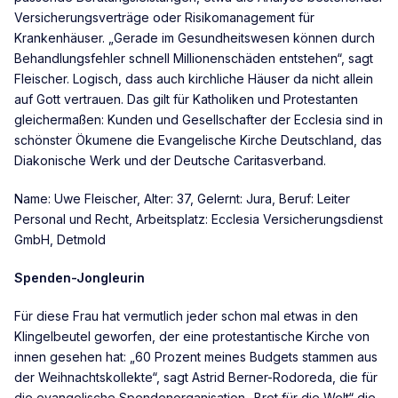
Versicherungsverträge oder Risikomanagement für
Krankenhäuser. „Gerade im Gesundheitswesen können durch
Behandlungsfehler schnell Millionenschäden entstehen“, sagt
Fleischer. Logisch, dass auch kirchliche Häuser da nicht allein
auf Gott vertrauen. Das gilt für Katholiken und Protestanten
gleichermaßen: Kunden und Gesellschafter der Ecclesia sind in
schönster Ökumene die Evangelische Kirche Deutschland, das
Diakonische Werk und der Deutsche Caritasverband.
Name: Uwe Fleischer, Alter: 37, Gelernt: Jura, Beruf: Leiter
Personal und Recht, Arbeitsplatz: Ecclesia Versicherungsdienst
GmbH, Detmold
Spenden-Jongleurin
Für diese Frau hat vermutlich jeder schon mal etwas in den
Klingelbeutel geworfen, der eine protestantische Kirche von
innen gesehen hat: „60 Prozent meines Budgets stammen aus
der Weihnachtskollekte“, sagt Astrid Berner-Rodoreda, die für
die evangelische Spendenorganisation „Brot für die Welt“ die