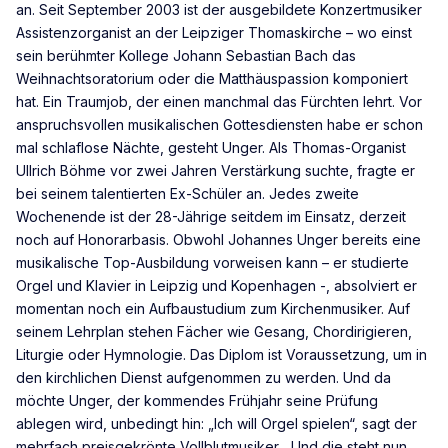
an. Seit September 2003 ist der ausgebildete Konzertmusiker
Assistenzorganist an der Leipziger Thomaskirche – wo einst
sein berühmter Kollege Johann Sebastian Bach das
Weihnachtsoratorium oder die Matthäuspassion komponiert
hat. Ein Traumjob, der einen manchmal das Fürchten lehrt. Vor
anspruchsvollen musikalischen Gottesdiensten habe er schon
mal schlaflose Nächte, gesteht Unger. Als Thomas-Organist
Ullrich Böhme vor zwei Jahren Verstärkung suchte, fragte er
bei seinem talentierten Ex-Schüler an. Jedes zweite
Wochenende ist der 28-Jährige seitdem im Einsatz, derzeit
noch auf Honorarbasis. Obwohl Johannes Unger bereits eine
musikalische Top-Ausbildung vorweisen kann – er studierte
Orgel und Klavier in Leipzig und Kopenhagen -, absolviert er
momentan noch ein Aufbaustudium zum Kirchenmusiker. Auf
seinem Lehrplan stehen Fächer wie Gesang, Chordirigieren,
Liturgie oder Hymnologie. Das Diplom ist Voraussetzung, um in
den kirchlichen Dienst aufgenommen zu werden. Und da
möchte Unger, der kommendes Frühjahr seine Prüfung
ablegen wird, unbedingt hin: „Ich will Orgel spielen“, sagt der
mehrfach preisgekrönte Vollblutmusiker. „Und die steht nun