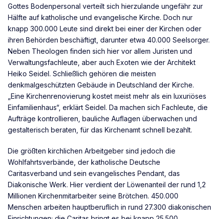
Gottes Bodenpersonal verteilt sich hierzulande ungefähr zur
Hälfte auf katholische und evangelische Kirche. Doch nur
knapp 300.000 Leute sind direkt bei einer der Kirchen oder
ihren Behörden beschäftigt, darunter etwa 40.000 Seelsorger.
Neben Theologen finden sich hier vor allem Juristen und
Verwaltungsfachleute, aber auch Exoten wie der Architekt
Heiko Seidel. Schließlich gehören die meisten
denkmalgeschützten Gebäude in Deutschland der Kirche.
„Eine Kirchenrenovierung kostet meist mehr als ein luxuriöses
Einfamilienhaus“, erklärt Seidel. Da machen sich Fachleute, die
Aufträge kontrollieren, bauliche Auflagen überwachen und
gestalterisch beraten, für das Kirchenamt schnell bezahlt.
Die größten kirchlichen Arbeitgeber sind jedoch die
Wohlfahrtsverbände, der katholische Deutsche
Caritasverband und sein evangelisches Pendant, das
Diakonische Werk. Hier verdient der Löwenanteil der rund 1,2
Millionen Kirchenmitarbeiter seine Brötchen. 450.000
Menschen arbeiten hauptberuflich in rund 27.300 diakonischen
Einrichtungen; die Caritas bringt es bei knapp 25.500