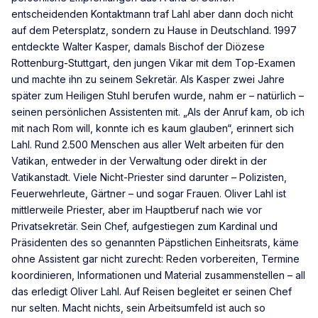
entscheidenden Kontaktmann traf Lahl aber dann doch nicht
auf dem Petersplatz, sondern zu Hause in Deutschland. 1997
entdeckte Walter Kasper, damals Bischof der Diözese
Rottenburg-Stuttgart, den jungen Vikar mit dem Top-Examen
und machte ihn zu seinem Sekretär. Als Kasper zwei Jahre
später zum Heiligen Stuhl berufen wurde, nahm er – natürlich –
seinen persönlichen Assistenten mit. „Als der Anruf kam, ob ich
mit nach Rom will, konnte ich es kaum glauben“, erinnert sich
Lahl. Rund 2.500 Menschen aus aller Welt arbeiten für den
Vatikan, entweder in der Verwaltung oder direkt in der
Vatikanstadt. Viele Nicht-Priester sind darunter – Polizisten,
Feuerwehrleute, Gärtner – und sogar Frauen. Oliver Lahl ist
mittlerweile Priester, aber im Hauptberuf nach wie vor
Privatsekretär. Sein Chef, aufgestiegen zum Kardinal und
Präsidenten des so genannten Päpstlichen Einheitsrats, käme
ohne Assistent gar nicht zurecht: Reden vorbereiten, Termine
koordinieren, Informationen und Material zusammenstellen – all
das erledigt Oliver Lahl. Auf Reisen begleitet er seinen Chef
nur selten. Macht nichts, sein Arbeitsumfeld ist auch so