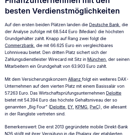
Finanzunternehmen mit den
besten Verdienstmöglichkeiten
Auf den ersten beiden Plätzen landen die
Deutsche Bank
, die
der Analyse zufolge mit 68.544 Euro (Median) die höchsten
Grundgehälter zahlt. Knapp auf Rang zwei folgt die
Commerzbank
, die mit 66.625 Euro ein vergleichbares
Lohnniveau bietet. Den dritten Platz sichert sich der
Zahlungsdienstleister Wirecard mit Sitz in
München
, der seinen
Mitarbeitern ein Grundgehalt von 63.903 Euro zahlt.
Mit dem Versicherungskonzern
Allianz
folgt ein weiteres DAX-
Unternehmen auf dem vierten Platz mit einem Basissalär von
57.263 Euro. Das Wirtschaftsprüfungsunternehmen
Deloitte
bietet mit 54.394 Euro das höchste Gehaltsniveau der so
genannten „Big Four” (
Deloitte
,
EY
,
KPMG
,
PwC
), die allesamt
in der Rangliste vertreten sind.
Bemerkenswert: Die erst 2013 gegründete mobile Direkt-Bank
N26 stößt mit ihrer Vergütung in die Phalanx der etablierten