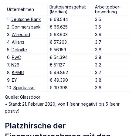
Bruttojahresgehalt
Arbeitgeber-
Unternehmen
(Median)
bewertung
1.
Deutsche Bank
€ 68.544
3,5
2.
Commerzbank
€ 66.625
3,5
3.
Wirecard
€ 63.903
3,9
4.
Allianz
€ 57.263
3,7
5.
Deloitte
€ 56.159
3,8
6.
PwC
€ 54.394
3,8
7.
N26
€ 51.127
3,2
8.
KPMG
€ 49.862
3,7
9.
EY
€ 49.390
3,8
10.
Sparkasse
€ 39.398
3,6
Quelle: Glassdoor
• Stand: 21. Februar 2020, von 1 (sehr negativ) bis 5 (sehr
positiv)
Platzhirsche der