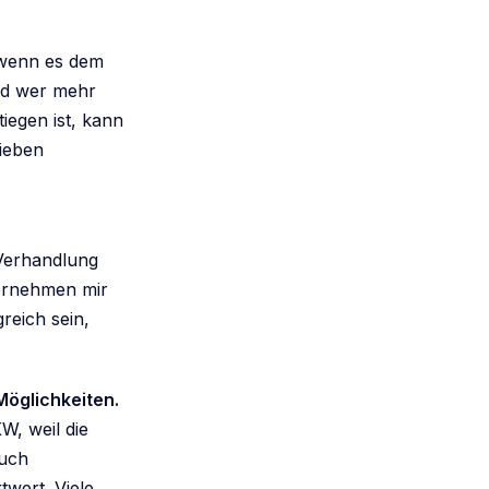
, wenn es dem
Und wer mehr
iegen ist, kann
sieben
 Verhandlung
ternehmen mir
reich sein,
Möglichkeiten.
W, weil die
auch
wert. Viele