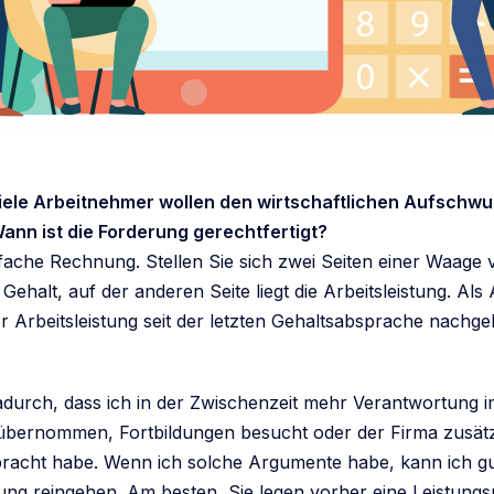
viele Arbeitnehmer wollen den wirtschaftlichen Aufschw
ann ist die Forderung gerechtfertigt?
nfache Rechnung. Stellen Sie sich zwei Seiten einer Waage 
 Gehalt, auf der anderen Seite liegt die Arbeitsleistung. Al
er Arbeitsleistung seit der letzten Gehaltsabsprache nachg
adurch, dass ich in der Zwischenzeit mehr Verantwortung 
bernommen, Fortbildungen besucht oder der Firma zusätz
racht habe. Wenn ich solche Argumente habe, kann ich g
lung reingehen. Am besten, Sie legen vorher eine Leistung