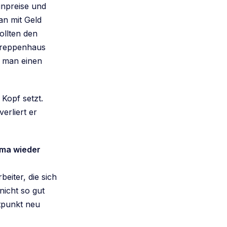
inpreise und
an mit Geld
ollten den
 Treppenhaus
s man einen
 Kopf setzt.
erliert er
ema wieder
beiter, die sich
nicht so gut
itpunkt neu