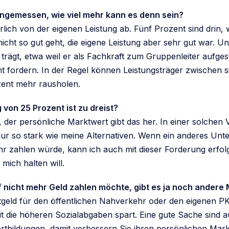
angemessen, wie viel mehr kann es denn sein?
rlich von der eigenen Leistung ab. Fünf Prozent sind drin
cht so gut geht, die eigene Leistung aber sehr gut war. 
rägt, etwa weil er als Fachkraft zum Gruppenleiter aufgest
t fordern. In der Regel können Leistungsträger zwischen 
zent mehr rausholen.
 von 25 Prozent ist zu dreist?
, der persönliche Marktwert gibt das her. In einer solchen
nur so stark wie meine Alternativen. Wenn ein anderes Un
r zahlen würde, kann ich auch mit dieser Forderung erfolg
mich halten will.
nicht mehr Geld zahlen möchte, gibt es ja noch andere 
rtgeld für den öffentlichen Nahverkehr oder den eigenen PK
it die höheren Sozialabgaben spart. Eine gute Sache sind 
rtbildungen, damit verbessern Sie ihren persönlichen Markt