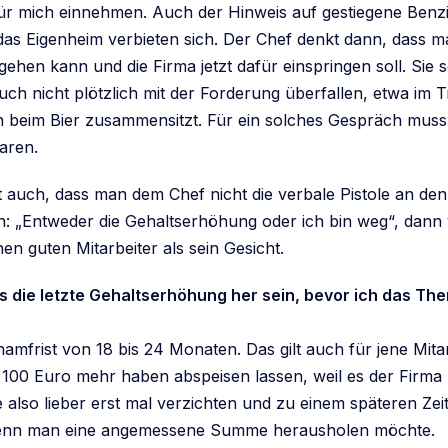
a für mich einnehmen. Auch der Hinweis auf gestiegene Benz
 das Eigenheim verbieten sich. Der Chef denkt dann, dass m
gehen kann und die Firma jetzt dafür einspringen soll. Sie s
uch nicht plötzlich mit der Forderung überfallen, etwa im
 beim Bier zusammensitzt. Für ein solches Gespräch mus
aren.
t auch, dass man dem Chef nicht die verbale Pistole an den
: „Entweder die Gehaltserhöhung oder ich bin weg“, dann v
inen guten Mitarbeiter als sein Gesicht.
 die letzte Gehaltserhöhung her sein, bevor ich das Th
hamfrist von 18 bis 24 Monaten. Das gilt auch für jene Mitar
t 100 Euro mehr haben abspeisen lassen, weil es der Firma 
e also lieber erst mal verzichten und zu einem späteren Ze
enn man eine angemessene Summe herausholen möchte.