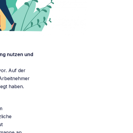
ung nutzen und
vor. Auf der
s Arbeitnehmer
elegt haben.
im
liche
ut
smappe an.