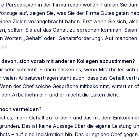
hre Perspektiven in der Firma reden wollen. Führen Sie da
Vorzüge auf, zeigen Sie, was Sie der Firma Gutes getan ha
einen Zielen vorangebracht haben. Erst wenn Sie sich, als
ben, sollten Sie auf das Gehalt zu sprechen kommen. Seien 
n Worten „Gehalt“ oder „Gehaltsforderung“. Auf manchen 
Tuch.
e davon, sich vorab mit anderen Kollegen abzustimmen?
ür sehr schlecht. Firmen hassen es, wenn Mitarbeiter sich 
 vielen Arbeitsverträgen steht auch, dass das Gehalt vertr
 Wenn der Chef solche Gespräche mitbekommt, wittert er of
 den Arbeitnehmern und er macht die Luken dicht.
h noch vermeiden?
ist es, mehr Gehalt zu fordern und das mit dem Einkomme
gründen. Das ist keine Aussage über die eigene Leistung un
hefs – auf eine Indiskretion hin. Das bringt den Chef gege