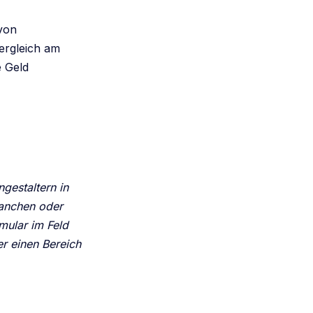
von
ergleich am
e Geld
gestaltern
in
ranchen oder
mular im Feld
r einen Bereich