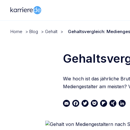
Home
>
Blog
>
Gehalt
>
Gehaltsvergleich: Mediengest
Gehaltsverg
Wie hoch ist das jährliche Br
Mediengestalter am meisten? V
Email
Facebook
Twitter
Pocket
Flipboard
XING
Link