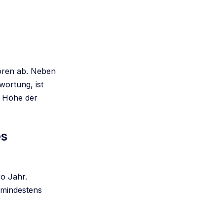
oren ab. Neben
ortung, ist
e Höhe der
es
o Jahr.
 mindestens