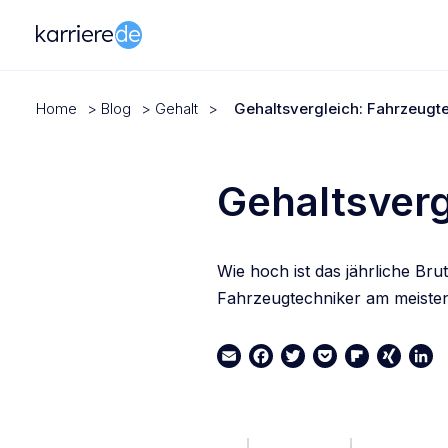
Home
>
Blog
>
Gehalt
>
Gehaltsvergleich: Fahrzeugte
Gehaltsverg
Wie hoch ist das jährliche Br
Fahrzeugtechniker am meisten?
Email
Facebook
Twitter
Pocket
Flipboard
XING
Link